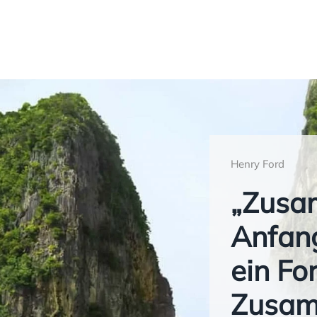
Henry Ford
„Zusam
Anfang
ein For
Zusamm