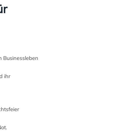
ür
im Businessleben
d ihr
htsfeier
ot.