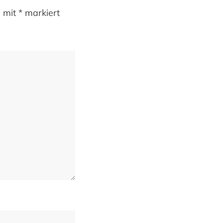
d mit
*
markiert