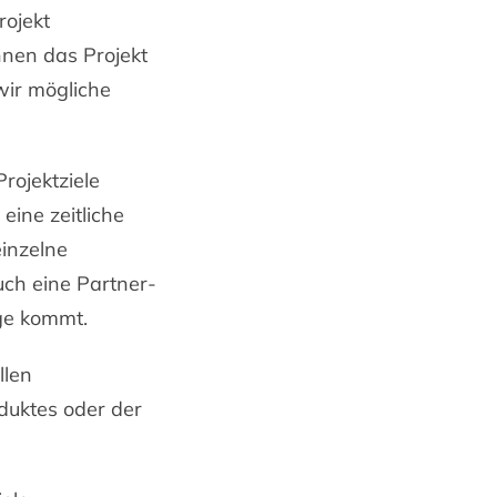
rojekt
nen das Projekt
wir mögliche
rojektziele
eine zeitliche
einzelne
uch eine Partner-
age kommt.
llen
oduktes oder der