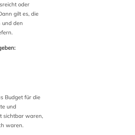
sreicht oder
ann gilt es, die
n und den
efern.
rgeben:
s Budget für die
kte und
t sichtbar waren,
lich waren.