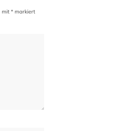
d mit
*
markiert