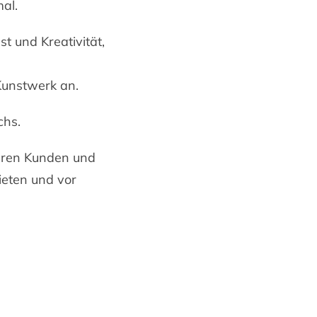
mal.
t und Kreativität,
 Kunstwerk an.
chs.
eren Kunden und
eten und vor